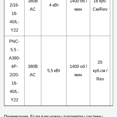
380В
1400 об /
16 куб.
2/16-
4 кВт
AC
мин
См/Rev
16-
40/L-
Y22
PNC-
5.5 -
A380-
20
4P-
380В
1400 об /
5,5 кВт
куб.см /
2/20-
AC
мин
Rev
16-
40/L-
Y22
Примечание. Если вам нужны параметры системы,