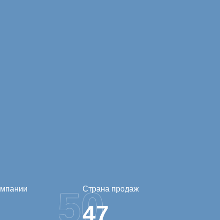
омпании
Страна продаж
50