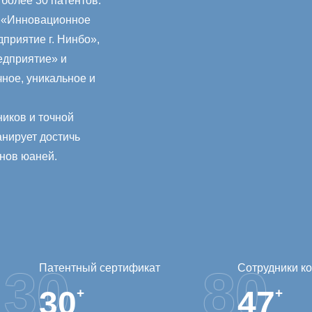
 более 30 патентов.
к «Инновационное
приятие г. Нинбо»,
едприятие» и
ное, уникальное и
ников и точной
анирует достичь
нов юаней.
Патентный сертификат
Сотрудники к
30
72
+
+