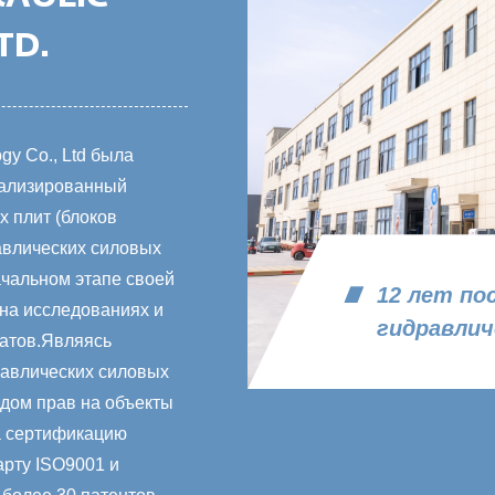
TD.
gy Co., Ltd была
иализированный
 плит (блоков
авлических силовых
ачальном этапе своей
12 лет по
на исследованиях и
гидравлич
гатов.Являясь
равлических силовых
ядом прав на объекты
а сертификацию
арту ISO9001 и