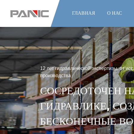
ГЛАВНАЯ
О НАС
12 лет гидравлической экспертизы, от ис
производства
СОСРЕДОТОЧЕН Н
ГИДРАВЛИКЕ, СО
БЕСКОНЕЧНЫЕ В