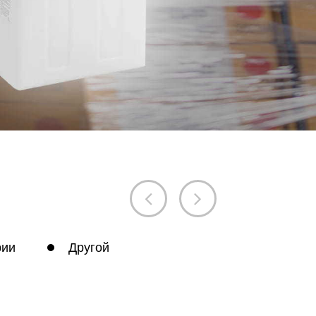
рии
Другой